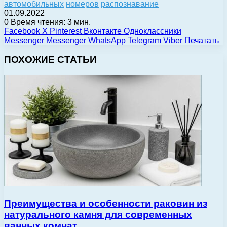
автомобильных
номеров
распознавание
01.09.2022
0
Время чтения: 3 мин.
Facebook
X
Pinterest
Вконтакте
Одноклассники
Messenger
Messenger
WhatsApp
Telegram
Viber
Печатать
ПОХОЖИЕ СТАТЬИ
Преимущества и особенности раковин из
натурального камня для современных
ванных комнат