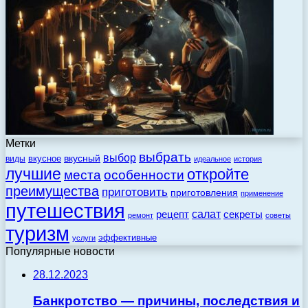
Метки
выбрать
выбор
вкусный
вкусное
виды
идеальное
история
лучшие
откройте
места
особенности
преимущества
приготовить
приготовления
применение
путешествия
салат
рецепт
секреты
ремонт
советы
туризм
эффективные
услуги
Популярные новости
28.12.2023
Банкротство — причины, последствия и