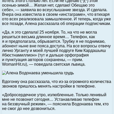
хотеть этого столько лет. Если не сделаю (*)(*) этой
осенью-зимой… Желая нет, сделаю! Обещаю это
себе», — заявила во всеуслышание звезда. И сделала.
Вчера она известила в своем «инстаграме», что втихаря
ото всех реализовала замышленное. И теперь, когда уже
все позади, Алена рассказала об операции подписчикам.
«Да, я это сделала! 25 ноября. То, на что не могла
решиться весьма длинное время… Телефон, как
я и предполагала, обрывается. Трубку я не поднимаю,
абонент ныне вне пояса доступа. На все вопросы отвечу
лично Урганту и моей лучшей подруге Ким Кардашьяш
#бюстнамиллион» (тут и дальше орфография
и пунктуация авторов сохранены, — прим.
WomanHit.ru), — поведала светская львица.
Вдогонку она рассказала, что из-за огромного количества
звонков пришлось менять настройки в телефоне.
«Добросердечное утро, излюбленные. Только ленивый
мне не позвонит сегодня… Устанавливаю телефон
на беззвучный режим», — пояснила Водонаева тем, кто
не смог до нее дозвониться.