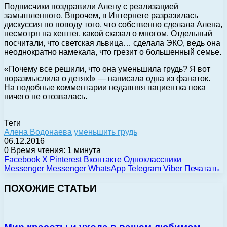
Подписчики поздравили Алену с реализацией
замышленного. Впрочем, в Интернете разразилась
дискуссия по поводу того, что собственно сделала Алена,
несмотря на хештег, какой сказал о многом. Отдельный
посчитали, что светская львица… сделала ЭКО, ведь она
неоднократно намекала, что грезит о большенный семье.
«Почему все решили, что она уменьшила грудь? Я вот
поразмыслила о детях!» — написала одна из фанаток.
На подобные комментарии недавняя пациентка пока
ничего не отозвалась.
Теги
Алена Водонаева
уменьшить грудь
06.12.2016
0
Время чтения: 1 минута
Facebook
X
Pinterest
Вконтакте
Одноклассники
Messenger
Messenger
WhatsApp
Telegram
Viber
Печатать
ПОХОЖИЕ СТАТЬИ