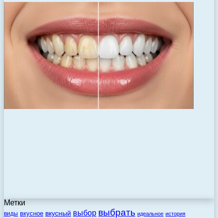
Метки
выбрать
выбор
вкусный
вкусное
виды
идеальное
история