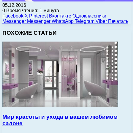
05.12.2016
0
Время чтения: 1 минута
Facebook
X
Pinterest
Вконтакте
Одноклассники
Messenger
Messenger
WhatsApp
Telegram
Viber
Печатать
ПОХОЖИЕ СТАТЬИ
Мир красоты и ухода в вашем любимом
салоне