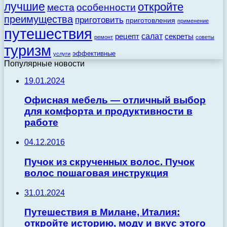
лучшие
откройте
места
особенности
преимущества
приготовить
приготовления
применение
путешествия
салат
рецепт
секреты
ремонт
советы
туризм
эффективные
услуги
Популярные новости
19.01.2024
Офисная мебель — отличный выбор
для комфорта и продуктивности в
работе
04.12.2016
Пучок из скрученных волос. Пучок
волос пошаговая инструкция
31.01.2024
Путешествия в Милане, Италия:
откройте историю, моду и вкус этого