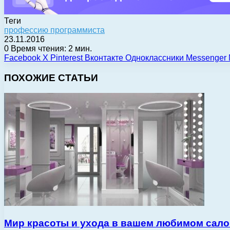
Теги
профессию программиста
23.11.2016
0
Время чтения: 2 мин.
Facebook
X
Pinterest
Вконтакте
Одноклассники
Messenger
ПОХОЖИЕ СТАТЬИ
Мир красоты и ухода в вашем любимом сало