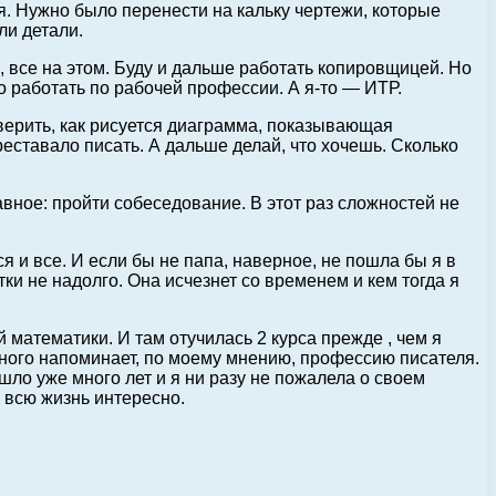
я. Нужно было перенести на кальку чертежи, которые
ли детали.
а, все на этом. Буду и дальше работать копировщицей. Но
о работать по рабочей профессии. А я-то — ИТР.
оверить, как рисуется диаграмма, показывающая
реставало писать. А дальше делай, что хочешь. Сколько
авное: пройти собеседование. В этот раз сложностей не
 и все. И если бы не папа, наверное, не пошла бы я в
ки не надолго. Она исчезнет со временем и кем тогда я
математики. И там отучилась 2 курса прежде , чем я
много напоминает, по моему мнению, профессию писателя.
шло уже много лет и я ни разу не пожалела о своем
 всю жизнь интересно.