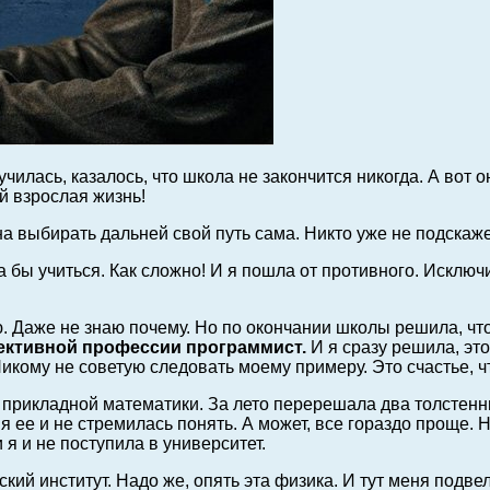
училась, казалось, что школа не закончится никогда. А вот 
й взрослая жизнь!
жна выбирать дальней свой путь сама. Никто уже не подска
ла бы учиться. Как сложно! И я пошла от противного. Исклю
 Даже не знаю почему. Но по окончании школы решила, что н
ективной профессии программист.
И я сразу решила, это
Никому не советую следовать моему примеру. Это счастье, ч
т прикладной математики. За лето перерешала два толстенн
ее и не стремилась понять. А может, все гораздо проще. Н
 я и не поступила в университет.
кий институт. Надо же, опять эта физика. И тут меня подвел