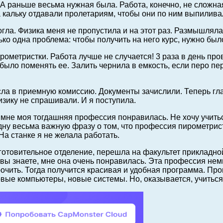
А раньше весьма нужная была. Работа, конечно, не сложна
а кальку отдавали пролетариям, чтобы они по ним выпилива
могла. Физика меня не пропустила и на этот раз. Размышлял
ко одна проблема: чтобы получить на него курс, нужно был
рометристки. Работа лучше не случается! 3 раза в день пр
 было поменять ее. Залить чернила в емкость, если перо пе
есла в приемную комиссию. Документы зачислили. Теперь гл
зику не спрашивали. И я поступила.
 мне моя тогдашняя профессия понравилась. Не хочу учиться
дну весьма важную фразу о том, что профессия пирометрист
На станке я не желала работать.
товительное отделение, перешла на факультет прикладной 
 вы знаете, мне она очень понравилась. Эта профессия не
рочить. Тогда получится красивая и удобная программа. Про
овые компьютеры, новые системы. Но, оказывается, учиться