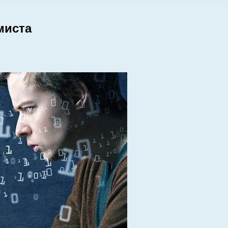
миста