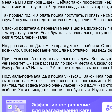
меня на МТЗ копировщицей. Сейчас такой профессии нет. 
начертили конструктора. Чертежи складывались в архив, 
Так прошел год. И я опять пошла поступать. И опять не с
случайно узнала о подготовительном отделении. Была толь
Спасибо родителям, перевели меня в цех на должность пи
температуру в печи. Если бумага заканчивалась, то нужно
книг я тогда перечитала!
Но дело сделано. Дали мне справку, что я – рабочая. Отн
возникло. Собеседование прошла на отлично. Там ведь фи
Пришел вызов. А вот тут и случилась незадача. Весьма уж
университет. Он все расставил по своим местам. Сказал о
буду работать? На станке? А это не входило в мои планы. 
Подумала-подумала, да и пошла учиться… Закончила подго
смогла познакомиться с специальностью программиста. И
Как там, так и здесь нужно очень лаконично и вдумчиво ст
выборе. Хотя приходится постоянно обучаться. Изучать н