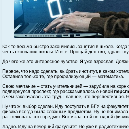
Как-то весьма быстро закончились занятия в школе. Когда 
честь окончания школы.
И все. Прощай детство, здравству
До чего же это интересное чувство. Я уже взрослая. Дол
Первое, что надо сделать, выбрать институт, в каком хоте
Оставила только те, где профилирующий — математика.
Свою мечтание – стать учительницей — зарубила на корню.
подвернулся проспект, где рассказывалось о новой
персп
в чем заключалась эта труд. Главное, что перспективная. 
Ну что ж, выбор сделан. Иду поступать в БГУ на факульте
физика всегда была сложным предметом. Ну не понимала я 
растолковать этот предмет. Вот из-за этой негодной физики
Ладно. Иду на вечерний факультет. Но уже в радиотехничес