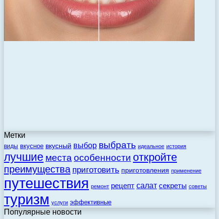
Метки
выбрать
выбор
вкусный
вкусное
виды
идеальное
история
лучшие
откройте
места
особенности
преимущества
приготовить
приготовления
применение
путешествия
салат
рецепт
секреты
ремонт
советы
туризм
эффективные
услуги
Популярные новости