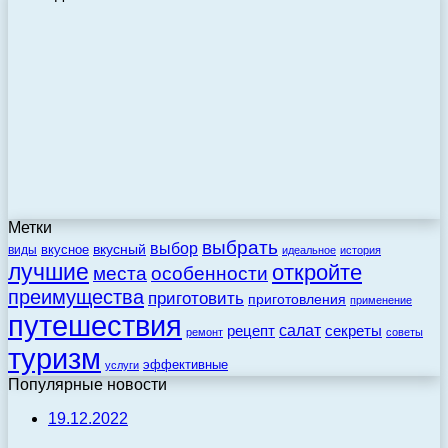
Метки
выбрать
выбор
вкусный
вкусное
виды
идеальное
история
лучшие
откройте
места
особенности
преимущества
приготовить
приготовления
применение
путешествия
салат
рецепт
секреты
ремонт
советы
туризм
эффективные
услуги
Популярные новости
19.12.2022