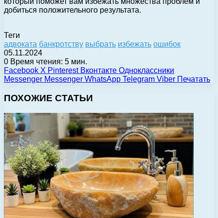
который поможет вам избежать множества проблем и
добиться положительного результата.
Теги
адвоката
банкротству
выбрать
избежать
ошибок
05.11.2024
0
Время чтения: 5 мин.
Facebook
X
Pinterest
Вконтакте
Одноклассники
Messenger
Messenger
WhatsApp
Telegram
Viber
Печатать
ПОХОЖИЕ СТАТЬИ