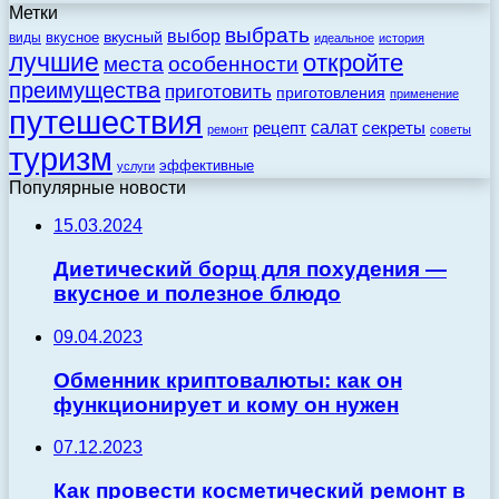
Метки
выбрать
выбор
вкусный
вкусное
виды
идеальное
история
лучшие
откройте
места
особенности
преимущества
приготовить
приготовления
применение
путешествия
салат
рецепт
секреты
ремонт
советы
туризм
эффективные
услуги
Популярные новости
15.03.2024
Диетический борщ для похудения —
вкусное и полезное блюдо
09.04.2023
Обменник криптовалюты: как он
функционирует и кому он нужен
07.12.2023
Как провести косметический ремонт в