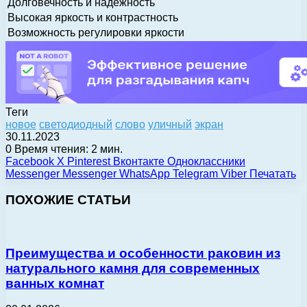
Долговечность и надежность
Высокая яркость и контрастность
Возможность регулировки яркости
Теги
новое
светодиодный
слово
уличный
экран
30.11.2023
0
Время чтения: 2 мин.
Facebook
X
Pinterest
Вконтакте
Одноклассники
Messenger
Messenger
WhatsApp
Telegram
Viber
Печатать
ПОХОЖИЕ СТАТЬИ
Преимущества и особенности раковин из
натурального камня для современных
ванных комнат