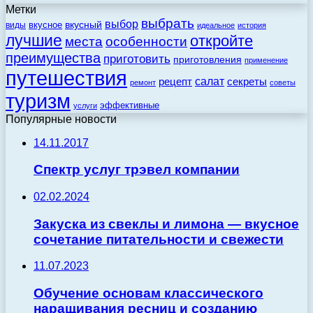
Метки
выбрать
выбор
вкусный
вкусное
виды
идеальное
история
лучшие
откройте
места
особенности
преимущества
приготовить
приготовления
применение
путешествия
салат
рецепт
секреты
ремонт
советы
туризм
эффективные
услуги
Популярные новости
14.11.2017
Спектр услуг трэвел компании
02.02.2024
Закуска из свеклы и лимона — вкусное
сочетание питательности и свежести
11.07.2023
Обучение основам классического
наращивания ресниц и созданию