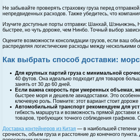
Не забывайте проверять страховку груза перед отправкой.
непредвиденных расходов. Также убедитесь, что компания
Изучите доступные порты отправки: Шанхай, Шэньчжэнь, 
быстрее, но чуть дороже, чем Нинбо. Точный выбор зависи
Оцените возможности консолидации грузов, если ваш объ
распределяя логистические расходы между несколькими о
Как выбрать способ доставки: мо
Для крупных партий груза с минимальной срочн
40 футов. Она идеально подходит для товаров большо
занять от 30 до 60 дней.
Если важна скорость при умеренных объемах, 
быстрее моря и дешевле авиадоставки. Это особенно
ключевую роль. Помните: этот вариант стоит дороже м
Автомобильный транспорт рекомендуем для устр
гибкость маршрута и возможность прямой доставки к
товаров, требующих точного соблюдения графиков. 
Доставка контейнеров из Китая
— в наибольшей степени у
срочность, объем груза и расстояние до конечного пункт
пересечении границ.