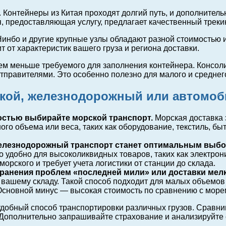
 Контейнеры из Китая проходят долгий путь, и дополнитель
, предоставляющая услугу, предлагает качественный трекин
Нинбо и другие крупные узлы обладают разной стоимостью 
т от характеристик вашего груза и региона доставки.
ем меньше требуемого для заполнения контейнера. Консол
тправителями. Это особенно полезно для малого и среднег
рской, железнодорожный или автомо
остью выбирайте морской транспорт.
Морская доставка 
го объема или веса, таких как оборудование, текстиль, бы
железнодорожный транспорт станет оптимальным выбо
 удобно для высоколиквидных товаров, таких как электрони
орского и требует учета логистики от станции до склада.
анения проблем «последней мили» или доставки мелк
 вашему складу. Такой способ подходит для малых объемов
Основной минус — высокая стоимость по сравнению с морем
добный способ транспортировки различных грузов. Сравнив
а. Дополнительно запрашивайте страхование и анализируйте