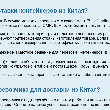
тавки контейнеров из Китая?
В случае морских перевозок это коносамент (Bill of Ladi
озок тоже понадобится CMR. Важно, чтобы этот документ 
зия, если ваша категория груза подлежит специальному р
за требуют подтверждения страны изготовления товара. Есл
ельные специализированные сертификаты, такие как фитос
on) является обязательным документом для прохождения та
копии контрактов с китайским поставщиком, чтобы избежат
ы согласованы и заверены в соответствии с требованиями 
евозчика для доставки из Китая?
ревозчика с подтверждённым опытом работы и положитель
окрывают. Оцените наличие успешных кейсов именно по ваш