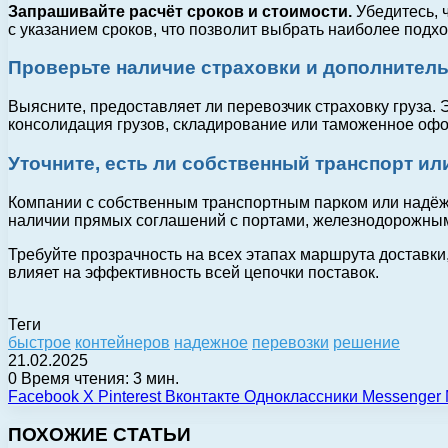
Запрашивайте расчёт сроков и стоимости.
Убедитесь, 
с указанием сроков, что позволит выбрать наиболее под
Проверьте наличие страховки и дополнител
Выясните, предоставляет ли перевозчик страховку груза. 
консолидация грузов, складирование или таможенное офо
Уточните, есть ли собственный транспорт ил
Компании с собственным транспортным парком или надёжн
наличии прямых соглашений с портами, железнодорожны
Требуйте прозрачность на всех этапах маршрута доставк
влияет на эффективность всей цепочки поставок.
Теги
быстрое
контейнеров
надежное
перевозки
решение
21.02.2025
0
Время чтения: 3 мин.
Facebook
X
Pinterest
Вконтакте
Одноклассники
Messenger
ПОХОЖИЕ СТАТЬИ