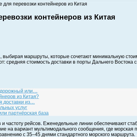
 для перевозки контейнеров из Китая
еревозки контейнеров из Китая
я, выбирая маршруты, которые сочетают минимальную стоим
 средняя стоимость доставки в порты Дальнего Востока со
нодорожный или…
йнеров из Китая?
я доставки из…
льных услуг
или партнёрская база
в и частоту рейсов. Еженедельные линии обеспечивают ста
ние на вариант мультимодального сообщения, где морская 
сравнению с 35–45 днями стандартного морского маршрута.