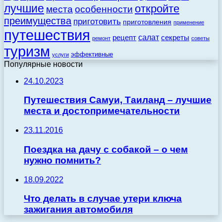
лучшие
откройте
места
особенности
преимущества
приготовить
приготовления
применение
путешествия
салат
рецепт
секреты
ремонт
советы
туризм
эффективные
услуги
Популярные новости
24.10.2023
Путешествия Самуи, Таиланд – лучшие
места и достопримечательности
23.11.2016
Поездка на дачу с собакой – о чем
нужно помнить?
18.09.2022
Что делать в случае утери ключа
зажигания автомобиля