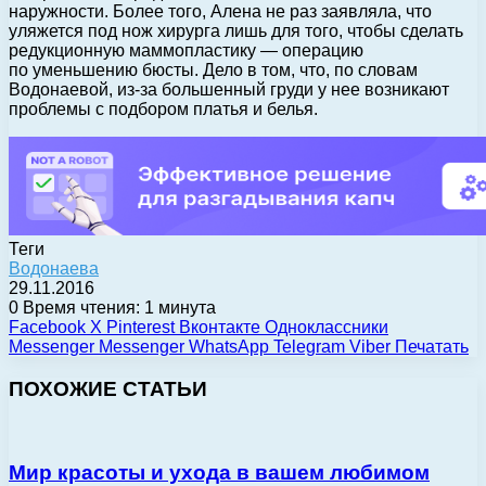
наружности. Более того, Алена не раз заявляла, что
уляжется под нож хирурга лишь для того, чтобы сделать
редукционную маммопластику — операцию
по уменьшению бюсты. Дело в том, что, по словам
Водонаевой, из-за большенный груди у нее возникают
проблемы с подбором платья и белья.
Теги
Водонаева
29.11.2016
0
Время чтения: 1 минута
Facebook
X
Pinterest
Вконтакте
Одноклассники
Messenger
Messenger
WhatsApp
Telegram
Viber
Печатать
ПОХОЖИЕ СТАТЬИ
Мир красоты и ухода в вашем любимом