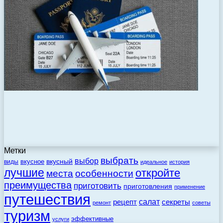
Метки
выбрать
выбор
вкусный
вкусное
виды
идеальное
история
лучшие
откройте
места
особенности
преимущества
приготовить
приготовления
применение
путешествия
салат
рецепт
секреты
ремонт
советы
туризм
эффективные
услуги