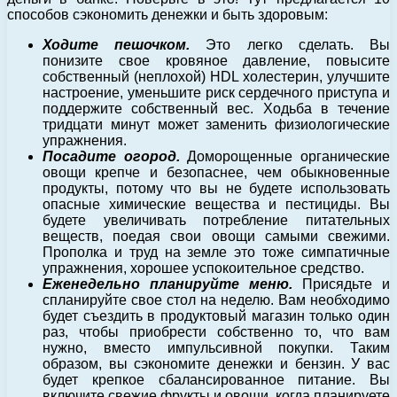
способов сэкономить денежки и быть здоровым:
Ходите пешочком.
Это легко сделать. Вы
понизите свое кровяное давление, повысите
собственный (неплохой) HDL холестерин, улучшите
настроение, уменьшите риск сердечного приступа и
поддержите собственный вес. Ходьба в течение
тридцати минут может заменить физиологические
упражнения.
Посадите огород.
Доморощенные органические
овощи крепче и безопаснее, чем обыкновенные
продукты, потому что вы не будете использовать
опасные химические вещества и пестициды. Вы
будете увеличивать потребление питательных
веществ, поедая свои овощи самыми свежими.
Прополка и труд на земле это тоже симпатичные
упражнения, хорошее успокоительное средство.
Еженедельно планируйте меню.
Присядьте и
спланируйте свое стол на неделю. Вам необходимо
будет съездить в продуктовый магазин только один
раз, чтобы приобрести собственно то, что вам
нужно, вместо импульсивной покупки. Таким
образом, вы сэкономите денежки и бензин. У вас
будет крепкое сбалансированное питание. Вы
включите свежие фрукты и овощи, когда планируете