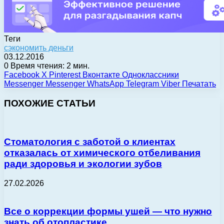
Теги
сэкономить деньги
03.12.2016
0
Время чтения: 2 мин.
Facebook
X
Pinterest
Вконтакте
Одноклассники
Messenger
Messenger
WhatsApp
Telegram
Viber
Печатать
ПОХОЖИЕ СТАТЬИ
Стоматология с заботой о клиентах
отказалась от химического отбеливания
ради здоровья и экологии зубов
27.02.2026
Все о коррекции формы ушей — что нужно
знать об отопластике