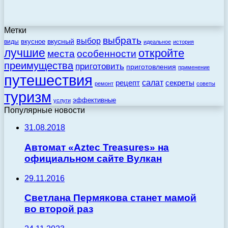
Метки
выбрать
выбор
вкусный
вкусное
виды
идеальное
история
лучшие
откройте
места
особенности
преимущества
приготовить
приготовления
применение
путешествия
салат
рецепт
секреты
ремонт
советы
туризм
эффективные
услуги
Популярные новости
31.08.2018
Автомат «Aztec Treasures» на
официальном сайте Вулкан
29.11.2016
Светлана Пермякова станет мамой
во второй раз