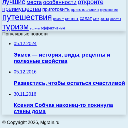
лучшие
откройте
места
особенности
преимущества
приготовить
приготовления
применение
путешествия
салат
рецепт
секреты
ремонт
советы
туризм
эффективные
услуги
Популярные новости
05.12.2024
Экмек — история, виды, рецепты и
полезные свойства
05.12.2016
Развестись, чтобы остаться счастливой
30.11.2016
Ксения Собчак наконец-то покинула
стены дома
© Copyright 2026, Mgrain.ru