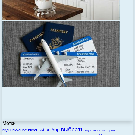
Метки
выбрать
выбор
вкусный
вкусное
виды
идеальное
история