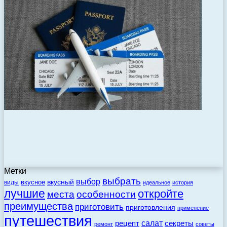
Метки
выбрать
выбор
вкусный
вкусное
виды
идеальное
история
лучшие
откройте
места
особенности
преимущества
приготовить
приготовления
применение
путешествия
салат
рецепт
секреты
ремонт
советы