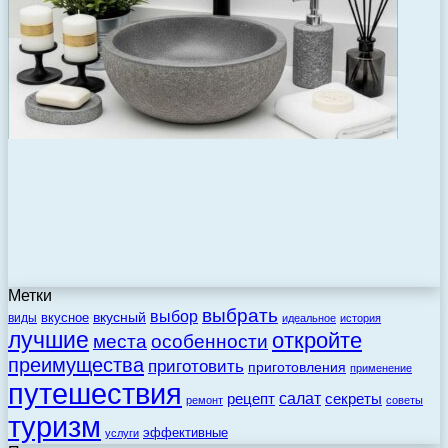
Метки
выбрать
выбор
вкусный
вкусное
виды
идеальное
история
лучшие
откройте
места
особенности
преимущества
приготовить
приготовления
применение
путешествия
салат
рецепт
секреты
ремонт
советы
туризм
эффективные
услуги