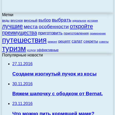
Метки
выбрать
выбор
вкусный
вкусное
виды
идеальное
история
лучшие
откройте
места
особенности
преимущества
приготовить
приготовления
применение
путешествия
салат
рецепт
секреты
ремонт
советы
туризм
эффективные
услуги
Популярные новости
27.11.2016
Создаем изогнутый пучок из косы
30.11.2016
Вяжем шапочку с ободком от Bernat.
23.11.2016
Что можно пить кормящей маме?