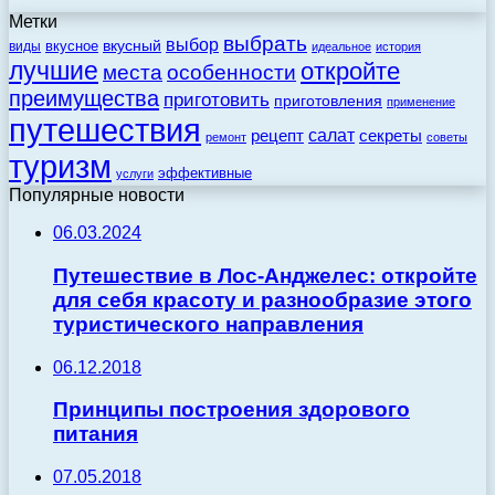
Метки
выбрать
выбор
вкусный
вкусное
виды
идеальное
история
лучшие
откройте
места
особенности
преимущества
приготовить
приготовления
применение
путешествия
салат
рецепт
секреты
ремонт
советы
туризм
эффективные
услуги
Популярные новости
06.03.2024
Путешествие в Лос-Анджелес: откройте
для себя красоту и разнообразие этого
туристического направления
06.12.2018
Принципы построения здорового
питания
07.05.2018