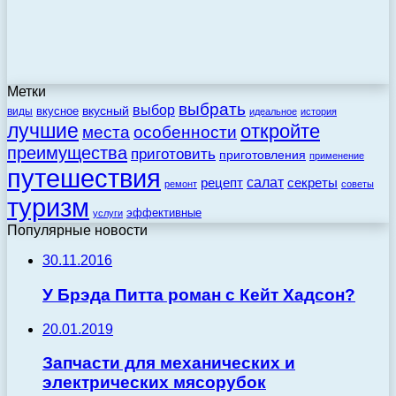
Метки
выбрать
выбор
вкусный
вкусное
виды
идеальное
история
лучшие
откройте
места
особенности
преимущества
приготовить
приготовления
применение
путешествия
салат
рецепт
секреты
ремонт
советы
туризм
эффективные
услуги
Популярные новости
30.11.2016
У Брэда Питта роман с Кейт Хадсон?
20.01.2019
Запчасти для механических и
электрических мясорубок