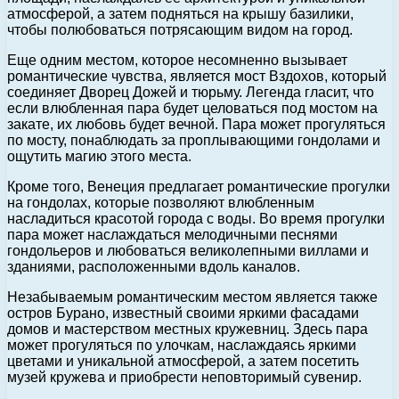
атмосферой, а затем подняться на крышу базилики,
чтобы полюбоваться потрясающим видом на город.
Еще одним местом, которое несомненно вызывает
романтические чувства, является мост Вздохов, который
соединяет Дворец Дожей и тюрьму. Легенда гласит, что
если влюбленная пара будет целоваться под мостом на
закате, их любовь будет вечной. Пара может прогуляться
по мосту, понаблюдать за проплывающими гондолами и
ощутить магию этого места.
Кроме того, Венеция предлагает романтические прогулки
на гондолах, которые позволяют влюбленным
насладиться красотой города с воды. Во время прогулки
пара может наслаждаться мелодичными песнями
гондольеров и любоваться великолепными виллами и
зданиями, расположенными вдоль каналов.
Незабываемым романтическим местом является также
остров Бурано, известный своими яркими фасадами
домов и мастерством местных кружевниц. Здесь пара
может прогуляться по улочкам, наслаждаясь яркими
цветами и уникальной атмосферой, а затем посетить
музей кружева и приобрести неповторимый сувенир.