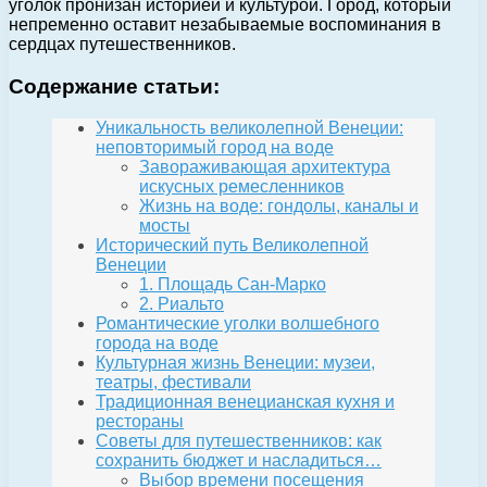
уголок пронизан историей и культурой. Город, который
непременно оставит незабываемые воспоминания в
сердцах путешественников.
Содержание статьи:
Уникальность великолепной Венеции:
неповторимый город на воде
Завораживающая архитектура
искусных ремесленников
Жизнь на воде: гондолы, каналы и
мосты
Исторический путь Великолепной
Венеции
1. Площадь Сан-Марко
2. Риальто
Романтические уголки волшебного
города на воде
Культурная жизнь Венеции: музеи,
театры, фестивали
Традиционная венецианская кухня и
рестораны
Советы для путешественников: как
сохранить бюджет и насладиться…
Выбор времени посещения