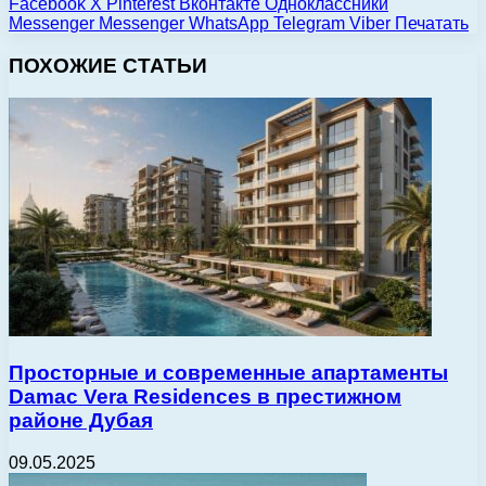
Facebook
X
Pinterest
Вконтакте
Одноклассники
Messenger
Messenger
WhatsApp
Telegram
Viber
Печатать
ПОХОЖИЕ СТАТЬИ
Просторные и современные апартаменты
Damac Vera Residences в престижном
районе Дубая
09.05.2025