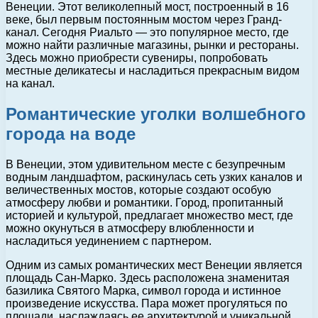
Венеции. Этот великолепный мост, построенный в 16
веке, был первым постоянным мостом через Гранд-
канал. Сегодня Риальто — это популярное место, где
можно найти различные магазины, рынки и рестораны.
Здесь можно приобрести сувениры, попробовать
местные деликатесы и насладиться прекрасным видом
на канал.
Романтические уголки волшебного
города на воде
В Венеции, этом удивительном месте с безупречным
водным ландшафтом, раскинулась сеть узких каналов и
величественных мостов, которые создают особую
атмосферу любви и романтики. Город, пропитанный
историей и культурой, предлагает множество мест, где
можно окунуться в атмосферу влюбленности и
насладиться уединением с партнером.
Одним из самых романтических мест Венеции является
площадь Сан-Марко. Здесь расположена знаменитая
базилика Святого Марка, символ города и истинное
произведение искусства. Пара может прогуляться по
площади, наслаждаясь ее архитектурой и уникальной