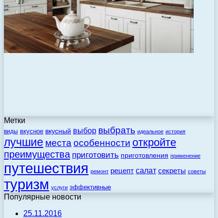
Метки
выбрать
выбор
вкусный
вкусное
виды
идеальное
история
лучшие
откройте
места
особенности
преимущества
приготовить
приготовления
применение
путешествия
салат
рецепт
секреты
ремонт
советы
туризм
эффективные
услуги
Популярные новости
25.11.2016