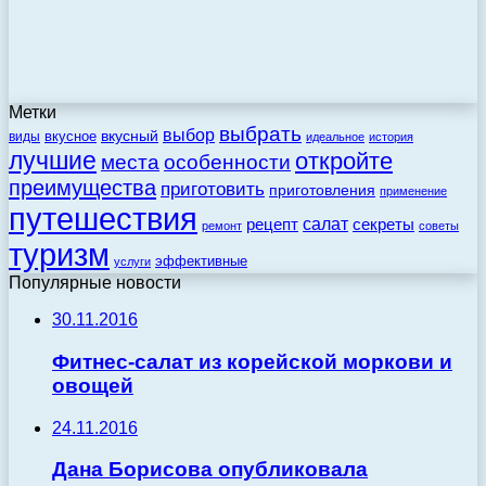
Метки
выбрать
выбор
вкусный
вкусное
виды
идеальное
история
лучшие
откройте
места
особенности
преимущества
приготовить
приготовления
применение
путешествия
салат
рецепт
секреты
ремонт
советы
туризм
эффективные
услуги
Популярные новости
30.11.2016
Фитнес-салат из корейской моркови и
овощей
24.11.2016
Дана Борисова опубликовала