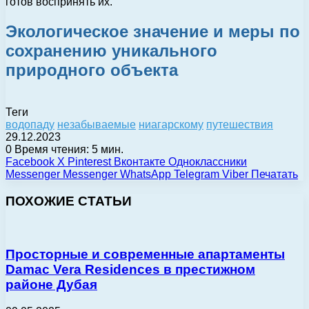
готов воспринять их.
Экологическое значение и меры по
сохранению уникального
природного объекта
Теги
водопаду
незабываемые
ниагарскому
путешествия
29.12.2023
0
Время чтения: 5 мин.
Facebook
X
Pinterest
Вконтакте
Одноклассники
Messenger
Messenger
WhatsApp
Telegram
Viber
Печатать
ПОХОЖИЕ СТАТЬИ
Просторные и современные апартаменты
Damac Vera Residences в престижном
районе Дубая