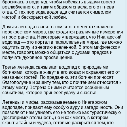
бросилась в водопад, чтобы избежать выдачи своего
возлюбленного, и таким образом спасла его от гнева
отца. С тех пор вода водопада считается символом
чистой и бескорыстной любви.
Другая легенда гласит о том, что это место является
перекрестком миров, где сходятся различные измерения
и пространства. Некоторые утверждают, что Ниагарский
водопад — это портал в параллельные миры, где можно
ощутить силу и энергию вселенной. В этом мифическом
месте, говорят, можно общаться с духами предков и
получать духовное просвещение.
Третья легенда связывает водопад с природными
богинями, которые живут в его водах и охраняют его от
незваных гостей. По преданию, эти богини приносят
благополучие и защиту тем, кто с почтением относится к
этому месту. Встреча с ними считается особенным
событием, которое принесет удачу и счастье.
Легенды и мифы, рассказываемые о Ниагарском
водопаде, придают ему особую ауру и загадочность. Они
позволяют нам увидеть его не только как туристическую
достопримечательность, но и как место, в котором
скрыты тайны и чудеса, готовые раскрыться тем, кто