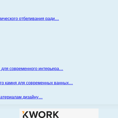
имического отбеливания ради…
я для современного интерьера…
ого камня для современных ванных…
 материалам дизайну…