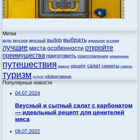
Метки
выбрать
выбор
вкусный
вкусное
виды
идеальное
история
лучшие
откройте
места
особенности
преимущества
приготовить
приготовления
применение
путешествия
салат
рецепт
секреты
ремонт
советы
туризм
эффективные
услуги
Популярные новости
04.07.2024
Вкусный и сытный салат с карбонатом
— идеальный рецепт для ценителей
мяса
08.07.2022