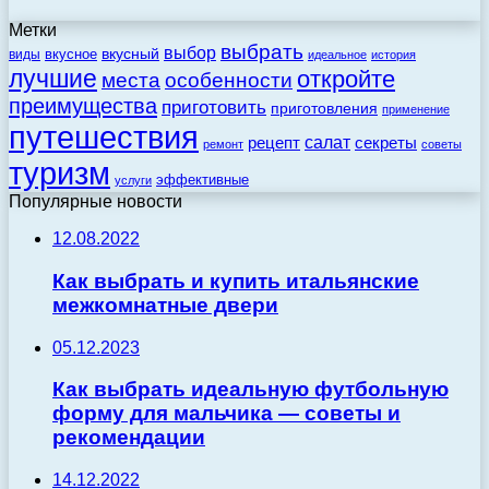
Метки
выбрать
выбор
вкусный
вкусное
виды
идеальное
история
лучшие
откройте
места
особенности
преимущества
приготовить
приготовления
применение
путешествия
салат
рецепт
секреты
ремонт
советы
туризм
эффективные
услуги
Популярные новости
12.08.2022
Как выбрать и купить итальянские
межкомнатные двери
05.12.2023
Как выбрать идеальную футбольную
форму для мальчика — советы и
рекомендации
14.12.2022