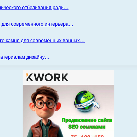
имического отбеливания ради…
я для современного интерьера…
ого камня для современных ванных…
 материалам дизайну…