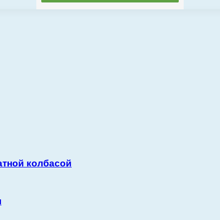
атной колбасой
ы