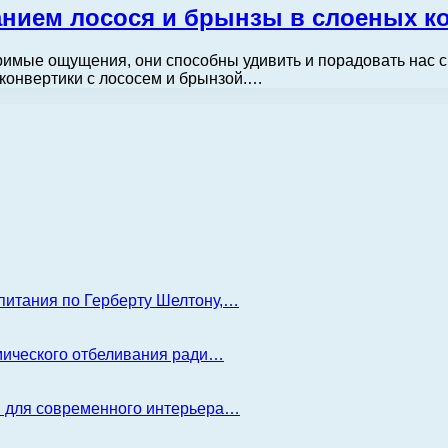
нием лосося и брынзы в слоеных к
римые ощущения, они способны удивить и порадовать нас 
конвертики с лососем и брынзой.…
 питания по Герберту Шелтону,…
имического отбеливания ради…
я для современного интерьера…