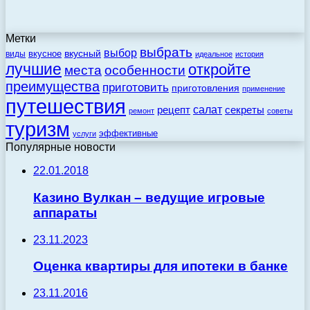
Метки
выбрать
выбор
вкусный
вкусное
виды
идеальное
история
лучшие
откройте
места
особенности
преимущества
приготовить
приготовления
применение
путешествия
салат
рецепт
секреты
ремонт
советы
туризм
эффективные
услуги
Популярные новости
22.01.2018
Казино Вулкан – ведущие игровые
аппараты
23.11.2023
Оценка квартиры для ипотеки в банке
23.11.2016