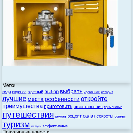
Метки
выбрать
выбор
вкусный
вкусное
виды
идеальное
история
лучшие
откройте
места
особенности
преимущества
приготовить
приготовления
применение
путешествия
салат
рецепт
секреты
ремонт
советы
туризм
эффективные
услуги
Популярные новости