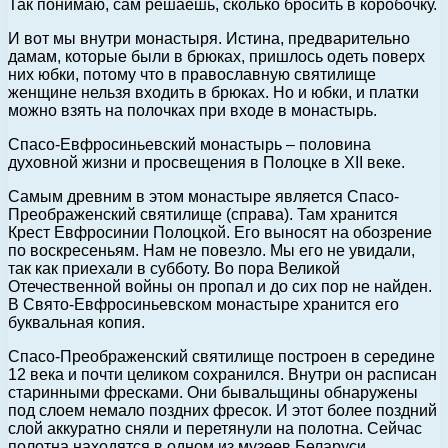
Так понимаю, сам решаешь, сколько бросить в коробочку.
И вот мы внутри монастыря. Истина, предварительно
дамам, которые были в брюках, пришлось одеть поверх
них юбки, потому что в православную святилище
женщине нельзя входить в брюках. Но и юбки, и платки
можно взять на полочках при входе в монастырь.
Спасо-Евфросиньевский монастырь – половина
духовной жизни и просвещения в Полоцке в XII веке.
Самым древним в этом монастыре является Спасо-
Преображенский святилище (справа). Там хранится
Крест Евфросинии Полоцкой. Его выносят на обозрение
по воскресеньям. Нам не повезло. Мы его не увидали,
так как приехали в субботу. Во пора Великой
Отечественной войны он пропал и до сих пор не найден.
В Свято-Евфросиньевском монастыре хранится его
буквальная копия.
Спасо-Преображенский святилище построен в середине
12 века и почти целиком сохранился. Внутри он расписан
старинными фресками. Они бывальщины обнаружены
под слоем немало поздних фресок. И этот более поздний
слой аккуратно сняли и перетянули на полотна. Сейчас
полотна находятся в одном из музеев Беларуси.