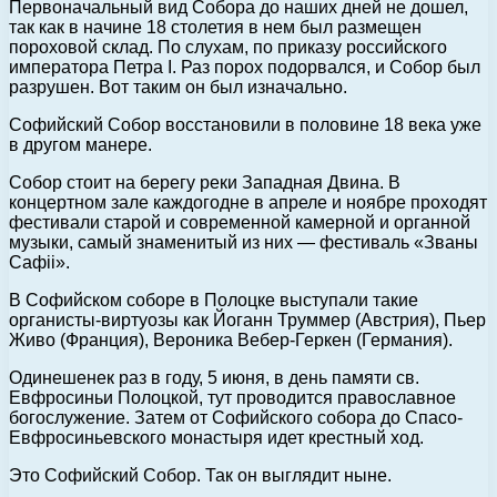
Первоначальный вид Собора до наших дней не дошел,
так как в начине 18 столетия в нем был размещен
пороховой склад. По слухам, по приказу российского
императора Петра I. Раз порох подорвался, и Собор был
разрушен. Вот таким он был изначально.
Софийский Собор восстановили в половине 18 века уже
в другом манере.
Собор стоит на берегу реки Западная Двина. В
концертном зале каждогодне в апреле и ноябре проходят
фестивали старой и современной камерной и органной
музыки, самый знаменитый из них — фестиваль «Званы
Сафii».
В Софийском соборе в Полоцке выступали такие
органисты-виртуозы как Йоганн Труммер (Австрия), Пьер
Живо (Франция), Вероника Вебер-Геркен (Германия).
Одинешенек раз в году, 5 июня, в день памяти св.
Евфросиньи Полоцкой, тут проводится православное
богослужение. Затем от Софийского собора до Спасо-
Евфросиньевского монастыря идет крестный ход.
Это Софийский Собор. Так он выглядит ныне.