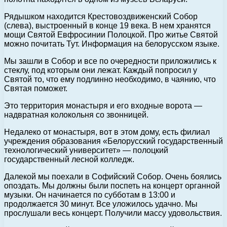
Рядышком находится Крестовоздвиженский Собор
(слева), выстроенный в конце 19 века. В нем хранятся
мощи Святой Евфросинии Полоцкой. Про житье Святой
можно почитать Тут. Информация на белорусском языке.
Мы зашли в Собор и все по очередности приложились к
стеклу, под которым они лежат. Каждый попросил у
Святой то, что ему подлинно необходимо, в чаянию, что
Святая поможет.
Это территория монастыря и его входные ворота —
надвратная колокольня со звонницей.
Недалеко от монастыря, вот в этом дому, есть филиал
учреждения образования «Белорусский государственный
технологический университет» — полоцкий
государственный лесной колледж.
Далекой мы поехали в Софийский Собор. Очень боялись
опоздать. Мы должны были поспеть на концерт органной
музыки. Он начинается по субботам в 13:00 и
продолжается 30 минут. Все уложилось удачно. Мы
прослушали весь концерт. Получили массу удовольствия.