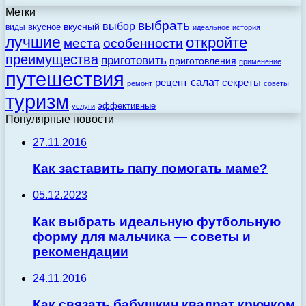
Метки
выбрать
выбор
вкусный
вкусное
виды
идеальное
история
лучшие
откройте
места
особенности
преимущества
приготовить
приготовления
применение
путешествия
салат
рецепт
секреты
ремонт
советы
туризм
эффективные
услуги
Популярные новости
27.11.2016
Как заставить папу помогать маме?
05.12.2023
Как выбрать идеальную футбольную
форму для мальчика — советы и
рекомендации
24.11.2016
Как связать бабушкин квадрат крючком.