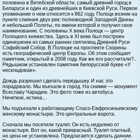
половина в Витебской области, самый древний город в
Беларуси и один из древнейших в Киевской Руси. Первое
упоминание о нем относится к 862 году. Полоцк возник на
пункте слияния двух рек: полноводной Западной Двины
и небольшой Полоты, по имени которой и получил свое
наименование. С половины X века Полоцк — центр
Полоцкого княжества. Здесь в XI веке был построен
одинешенек из самых ранних святилищ Древней Руси
Софийский Собор. В Полоцке на проспекте Скорины
есть географический центр Европы. Об этом сообщает
памятник, открытый в 2008 году. Как же его рассчитали?..
Рядышком установлен памятник белорусской букве «У
нескладовае».
Дождь разрешил сделать передышку. И нас это
порадовало. Мы въехали в город. На снимке — монумент
Всеславу Чарадею. Это фото тоже из автобуса.
Нечеткое, истина…
Мы подъехали к работающему Спасо-Евфросиньевскому
женскому монастырю. Это центральные ворота.
Сначала мы посетили туалет. Он есть недалеко от
монастыря. Вот он, какой прекрасный. Туалет платный,
но цена не установлена. Предлагается сделать даяние.