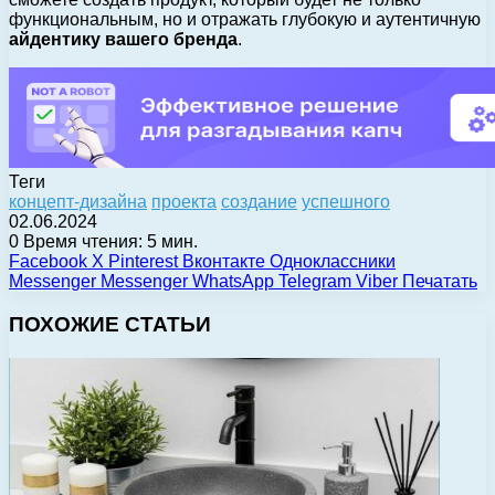
функциональным, но и отражать глубокую и аутентичную
айдентику вашего бренда
.
Теги
концепт-дизайна
проекта
создание
успешного
02.06.2024
0
Время чтения: 5 мин.
Facebook
X
Pinterest
Вконтакте
Одноклассники
Messenger
Messenger
WhatsApp
Telegram
Viber
Печатать
ПОХОЖИЕ СТАТЬИ