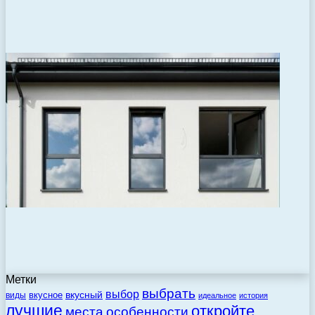
Метки
выбрать
выбор
вкусный
вкусное
виды
идеальное
история
лучшие
откройте
места
особенности