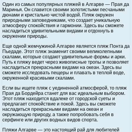
Один из самых популярных пляжей в Алгарве — Прая да
Маринья. Он славится своими золотистыми песчаными
дюнами и кристально чистой водой. Пляж окружен
природными заповедниками, что создает уникальную
атмосферу спокойствия и гармонии. Здесь вы сможете
насладиться удивительными видами и отдохнуть в
окружении природы.
Еще одной жемчужиной Алгарве является пляж Понта да
Пьедаде. Этот пляж знаменит своими великолепными
скалами, которые создают удивительные формы и арки.
Путь к пляжу ведет через живописные тропы и позволяет
насладиться прекрасными видами на океан. Здесь вы
сможете исследовать пещеры и плавать в теплой воде,
окруженной красивыми скалами.
Если вы ищете пляж с уединенной атмосферой, то пляж
Прая да Бордейра станет для вас идеальным выбором.
Этот пляж находится вдалеке от городской суеты и
предлагает спокойствие и покой. Здесь вы сможете
насладиться прекрасными видами на океан и
окружающую природу, а также попробовать себя в
серфинге или других водных видов спорта.
Пляжи Алгарве — это настоящий рай для любителей