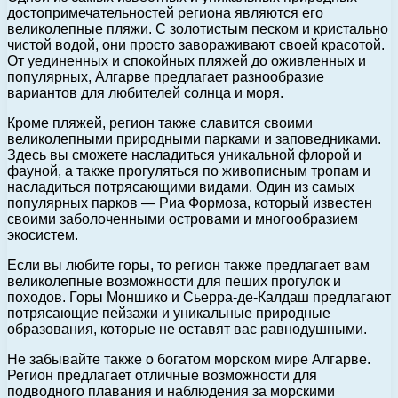
достопримечательностей региона являются его
великолепные пляжи. С золотистым песком и кристально
чистой водой, они просто завораживают своей красотой.
От уединенных и спокойных пляжей до оживленных и
популярных, Алгарве предлагает разнообразие
вариантов для любителей солнца и моря.
Кроме пляжей, регион также славится своими
великолепными природными парками и заповедниками.
Здесь вы сможете насладиться уникальной флорой и
фауной, а также прогуляться по живописным тропам и
насладиться потрясающими видами. Один из самых
популярных парков — Риа Формоза, который известен
своими заболоченными островами и многообразием
экосистем.
Если вы любите горы, то регион также предлагает вам
великолепные возможности для пеших прогулок и
походов. Горы Моншико и Сьерра-де-Калдаш предлагают
потрясающие пейзажи и уникальные природные
образования, которые не оставят вас равнодушными.
Не забывайте также о богатом морском мире Алгарве.
Регион предлагает отличные возможности для
подводного плавания и наблюдения за морскими