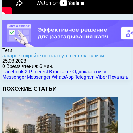
Теги
алгарве
откройте
портал
путешествия
туризм
25.08.2023
0
Время чтения: 6 мин.
Facebook
X
Pinterest
Вконтакте
Одноклассники
Messenger
Messenger
WhatsApp
Telegram
Viber
Печатать
ПОХОЖИЕ СТАТЬИ