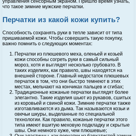
управления сенсорным экраном. Пришло время узнать,
что такое зимние мужские перчатки.
Перчатки из какой кожи купить?
Способность сохранять руки в тепле зависит от типа
пришиваемой кожи. Чтобы совершить такую покупку,
важно помнить о следующих моментах:
Перчатки из плюшевого меха, оленьей и козьей
кожи способны согреть руки в самый сильный
мороз, хотя и выглядят несколько грубовато. В
таких изделиях, как правило, швы находятся на
внешней стороне. Главный недостаток плюшевых
перчаток в том, что они быстро темнеют в этих
местах, мельчают на кончиках пальцев и сгибах;
Традиционные кожаные перчатки выглядят более
элегантно. Такие изделия шьют из рукавов, сшитых
из коровьей и свиной кожи. Зимние перчатки также
изготавливаются из дыма. Так называются козьи и
овечьи шкуры, выделанные по специальной
технологии. Как правило, кожаные перчатки этого
типа имеют вшитую меховую подкладку и скрытые
швы. Они немного хуже, чем плюшевые;
Они эластичны, как перчатки из бархатистой замши