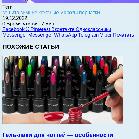
Теги
защита
зимние
кожаные
морозы
перчатки
19.12.2022
0
Время чтения: 2 мин.
Facebook
X
Pinterest
Вконтакте
Одноклассники
Messenger
Messenger
WhatsApp
Telegram
Viber
Печатать
ПОХОЖИЕ СТАТЬИ
Гель-лаки для ногтей — особенности