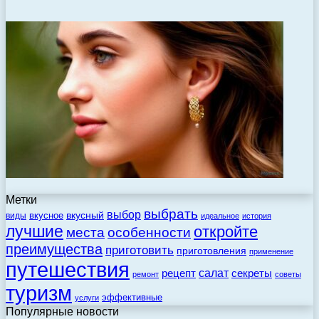
Метки
выбрать
выбор
вкусный
вкусное
виды
идеальное
история
лучшие
откройте
места
особенности
преимущества
приготовить
приготовления
применение
путешествия
салат
рецепт
секреты
ремонт
советы
туризм
эффективные
услуги
Популярные новости