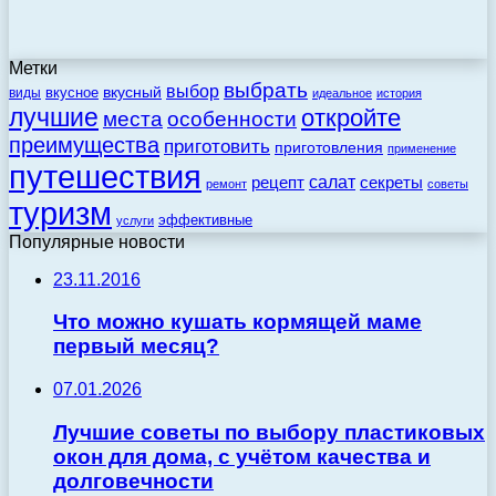
Метки
выбрать
выбор
вкусный
вкусное
виды
идеальное
история
лучшие
откройте
места
особенности
преимущества
приготовить
приготовления
применение
путешествия
салат
рецепт
секреты
ремонт
советы
туризм
эффективные
услуги
Популярные новости
23.11.2016
Что можно кушать кормящей маме
первый месяц?
07.01.2026
Лучшие советы по выбору пластиковых
окон для дома, с учётом качества и
долговечности