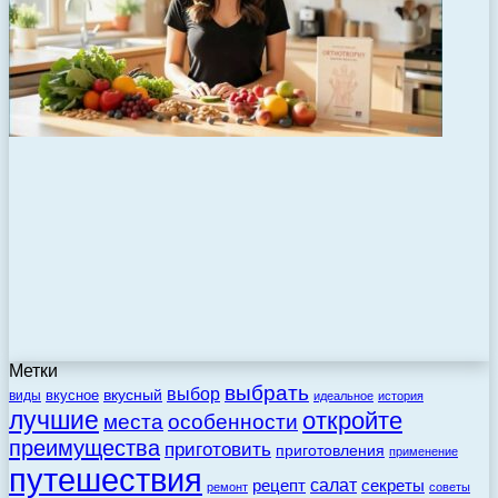
Метки
выбрать
выбор
вкусный
вкусное
виды
идеальное
история
лучшие
откройте
места
особенности
преимущества
приготовить
приготовления
применение
путешествия
салат
рецепт
секреты
ремонт
советы