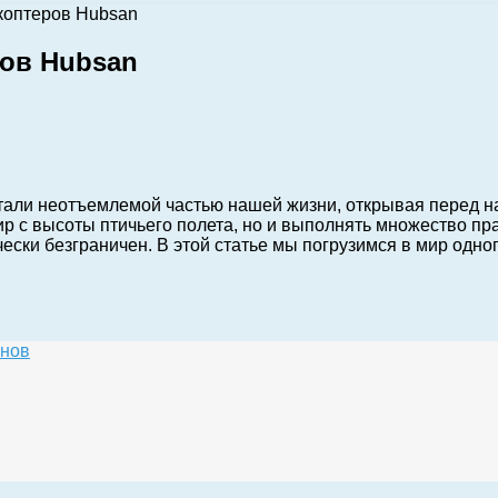
коптеров Hubsan
ров Hubsan
тали неотъемлемой частью нашей жизни, открывая перед н
 с высоты птичьего полета, но и выполнять множество пра
ски безграничен. В этой статье мы погрузимся в мир одно
онов