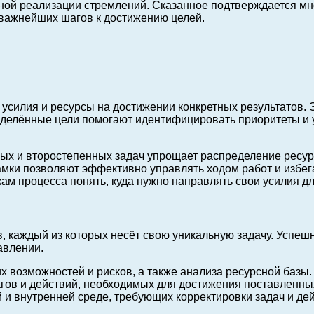
ой реализации стремлений. Сказанное подтверждается мн
з важнейших шагов к достижению целей.
усилия и ресурсы на достижении конкретных результатов. 
делённые цели помогают идентифицировать приоритеты и у
ых и второстепенных задач упрощает распределение ресур
ки позволяют эффективно управлять ходом работ и избега
ам процесса понять, куда нужно направлять свои усилия д
в, каждый из которых несёт свою уникальную задачу. Успеш
авлении.
возможностей и рисков, а также анализа ресурсной базы.
гов и действий, необходимых для достижения поставленны
и внутренней среде, требующих корректировки задач и дей