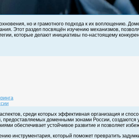
дохновения, но и грамотного подхода к их воплощению. Д
ания. Этот раздел посвящён изучению механизмов, позвол
тегии, которые делают инициативы по-настоящему конкурен
оринга
ссии
аспектов, среди которых эффективная организация и спос
, предоставляемых доменными зонами России, создаются 
ями обеспечивает устойчивое развитие и позволяет избежа
ению инструментария, который поможет превратить задумки