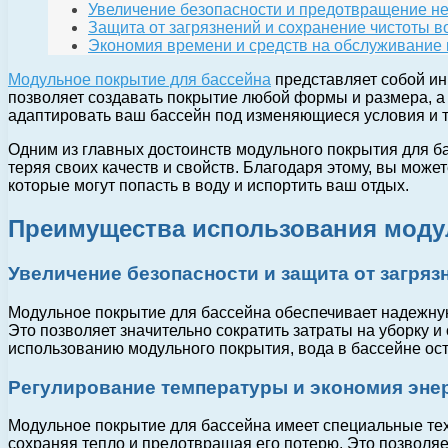
Увеличение безопасности и предотвращение н
Защита от загрязнений и сохранение чистоты 
Экономия времени и средств на обслуживание 
Модульное покрытие для бассейна
представляет собой ин
позволяет создавать покрытие любой формы и размера, а 
адаптировать ваш бассейн под изменяющиеся условия и 
Одним из главных достоинств модульного покрытия для ба
теряя своих качеств и свойств. Благодаря этому, вы мож
которые могут попасть в воду и испортить ваш отдых.
Преимущества использования моду
Увеличение безопасности и защита от загряз
Модульное покрытие для бассейна обеспечивает надежную 
Это позволяет значительно сократить затраты на уборку 
использованию модульного покрытия, вода в бассейне ост
Регулирование температуры и экономия эне
Модульное покрытие для бассейна имеет специальные тех
сохраняя тепло и предотвращая его потерю. Это позволя