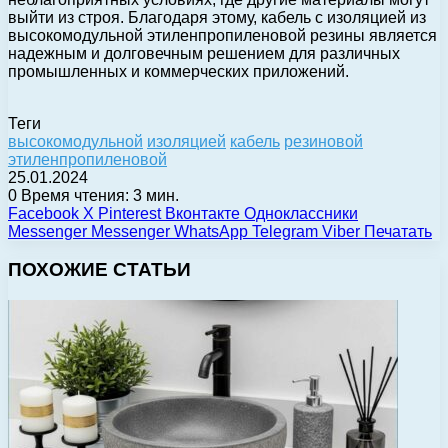
выйти из строя. Благодаря этому, кабель с изоляцией из
высокомодульной этиленпропиленовой резины является
надежным и долговечным решением для различных
промышленных и коммерческих приложений.
Теги
высокомодульной
изоляцией
кабель
резиновой
этиленпропиленовой
25.01.2024
0
Время чтения: 3 мин.
Facebook
X
Pinterest
Вконтакте
Одноклассники
Messenger
Messenger
WhatsApp
Telegram
Viber
Печатать
ПОХОЖИЕ СТАТЬИ