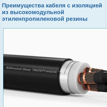
Преимущества кабеля с изоляцией
из высокомодульной
этиленпропиленовой резины