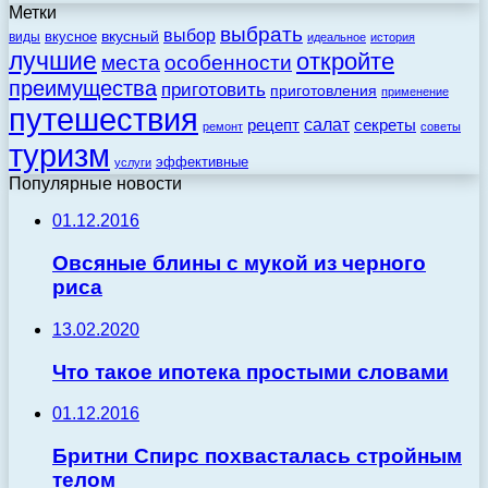
Метки
выбрать
выбор
вкусный
вкусное
виды
идеальное
история
лучшие
откройте
места
особенности
преимущества
приготовить
приготовления
применение
путешествия
салат
рецепт
секреты
ремонт
советы
туризм
эффективные
услуги
Популярные новости
01.12.2016
Овсяные блины с мукой из черного
риса
13.02.2020
Что такое ипотека простыми словами
01.12.2016
Бритни Спирс похвасталась стройным
телом