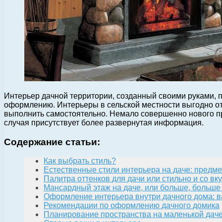
Интерьер дачной территории, созданный своими руками, по
оформлению. Интерьеры в сельской местности выгодно о
выполнить самостоятельно. Немало совершенно нового про
случая присутствует более развернутая информация.
Содержание статьи:
Как выбрать стиль?
Естественные стили интерьера на даче: предм
Палитра оттенков для дачи или стильно и со вк
Мансардный этаж на даче, или больше, больше
Оформление интерьера внутри дачного дома: 
Рекомендации по оформлению дачного домика
Планирование пространства на маленькой дач