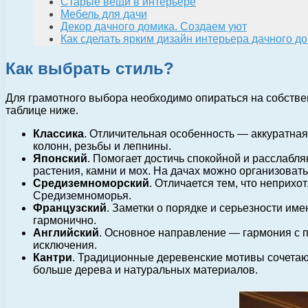
Старые вещи в интерьере
Мебель для дачи
Декор дачного домика. Создаем уют
Как сделать ярким дизайн интерьера дачного д
Как выбрать стиль?
Для грамотного выбора необходимо опираться на собств
таблице ниже.
Классика
. Отличительная особенность — аккуратна
колонн, резьбы и лепнины.
Японский
. Помогает достичь спокойной и расслаб
растения, камни и мох. На дачах можно организова
Средиземноморский
. Отличается тем, что неприх
Средиземноморья.
Французский
. Заметки о порядке и серьезности им
гармонично.
Английский
. Основное направление — гармония с 
исключения.
Кантри
. Традиционные деревенские мотивы сочета
больше дерева и натуральных материалов.