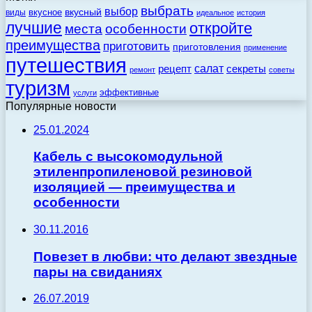
выбрать
выбор
вкусный
вкусное
виды
идеальное
история
лучшие
откройте
места
особенности
преимущества
приготовить
приготовления
применение
путешествия
салат
рецепт
секреты
ремонт
советы
туризм
эффективные
услуги
Популярные новости
25.01.2024
Кабель с высокомодульной
этиленпропиленовой резиновой
изоляцией — преимущества и
особенности
30.11.2016
Повезет в любви: что делают звездные
пары на свиданиях
26.07.2019