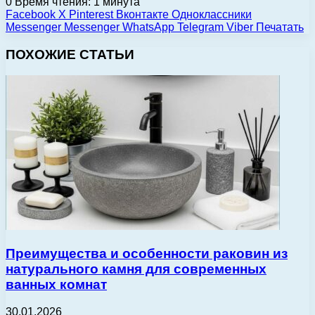
0
Время чтения: 1 минута
Facebook
X
Pinterest
Вконтакте
Одноклассники
Messenger
Messenger
WhatsApp
Telegram
Viber
Печатать
ПОХОЖИЕ СТАТЬИ
Преимущества и особенности раковин из
натурального камня для современных
ванных комнат
30.01.2026