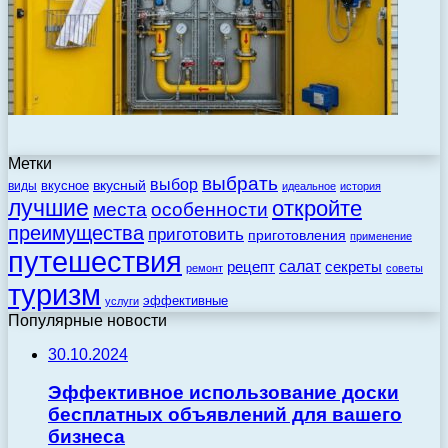
Метки
выбрать
выбор
вкусный
вкусное
виды
идеальное
история
лучшие
откройте
места
особенности
преимущества
приготовить
приготовления
применение
путешествия
салат
рецепт
секреты
ремонт
советы
туризм
эффективные
услуги
Популярные новости
30.10.2024
Эффективное использование доски
бесплатных объявлений для вашего
бизнеса