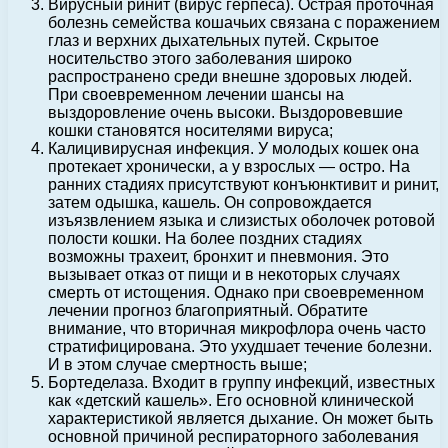
Вирусный ринит (вирус герпеса). Острая проточная
болезнь семейства кошачьих связана с поражением
глаз и верхних дыхательных путей. Скрытое
носительство этого заболевания широко
распространено среди внешне здоровых людей.
При своевременном лечении шансы на
выздоровление очень высоки. Выздоровевшие
кошки становятся носителями вируса;
Калицивирусная инфекция. У молодых кошек она
протекает хронически, а у взрослых — остро. На
ранних стадиях присутствуют конъюнктивит и ринит,
затем одышка, кашель. Он сопровождается
изъязвлением языка и слизистых оболочек ротовой
полости кошки. На более поздних стадиях
возможны трахеит, бронхит и пневмония. Это
вызывает отказ от пищи и в некоторых случаях
смерть от истощения. Однако при своевременном
лечении прогноз благоприятный. Обратите
внимание, что вторичная микрофлора очень часто
стратифицирована. Это ухудшает течение болезни.
И в этом случае смертность выше;
Бортеделаза. Входит в группу инфекций, известных
как «детский кашель». Его основной клинической
характеристикой является дыхание. Он может быть
основной причиной респираторного заболевания