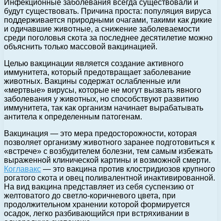
Инфекционные заболевания всегда существовали и
будут существовать. Причина проста: популяция вируса
поддерживается природными очагами, такими как дикие
и одичавшие животные, а снижение заболеваемости
среди поголовья скота за последнее десятилетие можно
объяснить только массовой вакцинацией.
Целью вакцинации является создание активного
иммунитета, который предотвращает заболевание
животных. Вакцины содержат ослабленные или
«мертвые» вирусы, которые не могут вызвать явного
заболевания у животных, но способствуют развитию
иммунитета, так как организм начинает вырабатывать
антитела к определенным патогенам.
Вакцинация — это мера предосторожности, которая
позволяет организму животного заранее подготовиться к
«встрече» с возбудителем болезни, тем самым избежать
выраженной клинической картины и возможной смерти.
Коглавакс
— это вакцина против клостридиозов крупного
рогатого скота и овец поливалентной инактивированной.
На вид вакцина представляет из себя суспензию от
желтоватого до светло-коричневого цвета, при
продолжительном хранении которой формируется
осадок, легко разбивающийся при встряхивании в