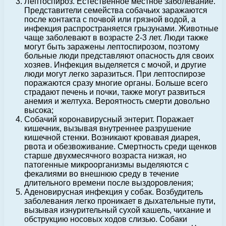
Лептоспироз. Естественное местное заболевание.
Представители семейства собачьих заражаются
после контакта с почвой или грязной водой, а
инфекция распространяется грызунами. Животные
чаще заболевают в возрасте 2-3 лет. Люди также
могут быть заражены лептоспирозом, поэтому
больные люди представляют опасность для своих
хозяев. Инфекция выделяется с мочой, и другие
люди могут легко заразиться. При лептоспирозе
поражаются сразу многие органы. Больше всего
страдают печень и почки, также могут развиться
анемия и желтуха. Вероятность смерти довольно
высока;
Собачий коронавирусный энтерит. Поражает
кишечник, вызывая внутреннее разрушение
кишечной стенки. Возникают кровавая диарея,
рвота и обезвоживание. Смертность среди щенков
старше двухмесячного возраста низкая, но
патогенные микроорганизмы выделяются с
фекалиями во внешнюю среду в течение
длительного времени после выздоровления;
Аденовирусная инфекция у собак. Возбудитель
заболевания легко проникает в дыхательные пути,
вызывая изнурительный сухой кашель, чихание и
обструкцию носовых ходов слизью. Собаки