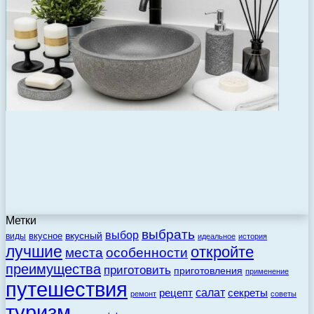
Метки
выбрать
выбор
вкусный
вкусное
виды
идеальное
история
лучшие
откройте
места
особенности
преимущества
приготовить
приготовления
применение
путешествия
салат
рецепт
секреты
ремонт
советы
туризм