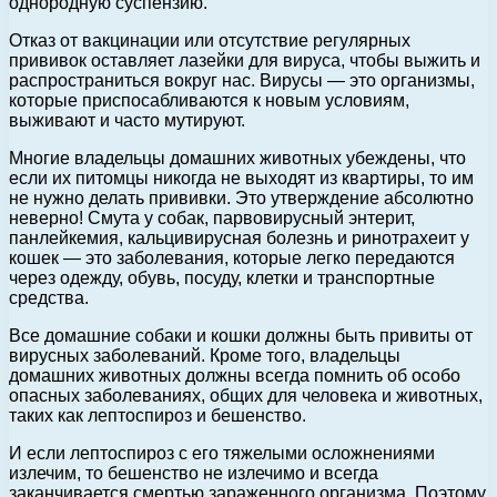
однородную суспензию.
Отказ от вакцинации или отсутствие регулярных
прививок оставляет лазейки для вируса, чтобы выжить и
распространиться вокруг нас. Вирусы — это организмы,
которые приспосабливаются к новым условиям,
выживают и часто мутируют.
Многие владельцы домашних животных убеждены, что
если их питомцы никогда не выходят из квартиры, то им
не нужно делать прививки. Это утверждение абсолютно
неверно! Смута у собак, парвовирусный энтерит,
панлейкемия, кальцивирусная болезнь и ринотрахеит у
кошек — это заболевания, которые легко передаются
через одежду, обувь, посуду, клетки и транспортные
средства.
Все домашние собаки и кошки должны быть привиты от
вирусных заболеваний. Кроме того, владельцы
домашних животных должны всегда помнить об особо
опасных заболеваниях, общих для человека и животных,
таких как лептоспироз и бешенство.
И если лептоспироз с его тяжелыми осложнениями
излечим, то бешенство не излечимо и всегда
заканчивается смертью зараженного организма. Поэтому,