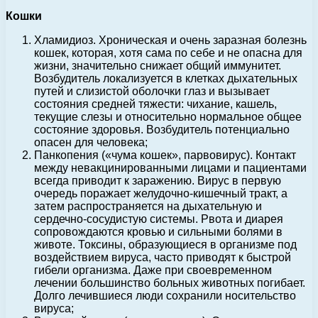
Кошки
Хламидиоз. Хроническая и очень заразная болезнь
кошек, которая, хотя сама по себе и не опасна для
жизни, значительно снижает общий иммунитет.
Возбудитель локализуется в клетках дыхательных
путей и слизистой оболочки глаз и вызывает
состояния средней тяжести: чихание, кашель,
текущие слезы и относительно нормальное общее
состояние здоровья. Возбудитель потенциально
опасен для человека;
Панкопения («чума кошек», парвовирус). Контакт
между невакцинированными лицами и пациентами
всегда приводит к заражению. Вирус в первую
очередь поражает желудочно-кишечный тракт, а
затем распространяется на дыхательную и
сердечно-сосудистую системы. Рвота и диарея
сопровождаются кровью и сильными болями в
животе. Токсины, образующиеся в организме под
воздействием вируса, часто приводят к быстрой
гибели организма. Даже при своевременном
лечении большинство больных животных погибает.
Долго лечившиеся люди сохранили носительство
вируса;