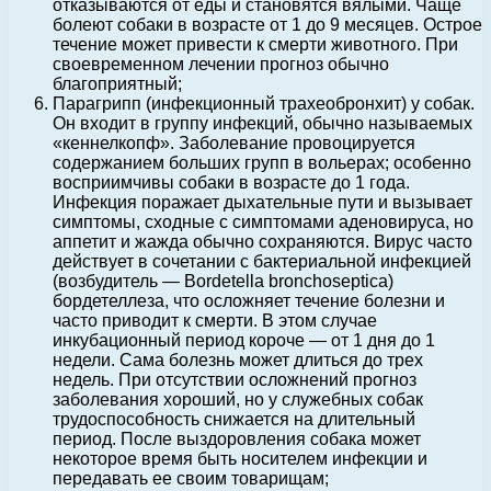
отказываются от еды и становятся вялыми. Чаще
болеют собаки в возрасте от 1 до 9 месяцев. Острое
течение может привести к смерти животного. При
своевременном лечении прогноз обычно
благоприятный;
Парагрипп (инфекционный трахеобронхит) у собак.
Он входит в группу инфекций, обычно называемых
«кеннелкопф». Заболевание провоцируется
содержанием больших групп в вольерах; особенно
восприимчивы собаки в возрасте до 1 года.
Инфекция поражает дыхательные пути и вызывает
симптомы, сходные с симптомами аденовируса, но
аппетит и жажда обычно сохраняются. Вирус часто
действует в сочетании с бактериальной инфекцией
(возбудитель — Bordetella bronchoseptica)
бордетеллеза, что осложняет течение болезни и
часто приводит к смерти. В этом случае
инкубационный период короче — от 1 дня до 1
недели. Сама болезнь может длиться до трех
недель. При отсутствии осложнений прогноз
заболевания хороший, но у служебных собак
трудоспособность снижается на длительный
период. После выздоровления собака может
некоторое время быть носителем инфекции и
передавать ее своим товарищам;