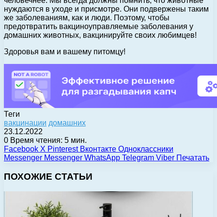
человечнее. Мы всегда должны помнить, что животные
нуждаются в уходе и присмотре. Они подвержены таким
же заболеваниям, как и люди. Поэтому, чтобы
предотвратить вакциноуправляемые заболевания у
домашних животных, вакцинируйте своих любимцев!
Здоровья вам и вашему питомцу!
Теги
вакцинации
домашних
23.12.2022
0
Время чтения: 5 мин.
Facebook
X
Pinterest
Вконтакте
Одноклассники
Messenger
Messenger
WhatsApp
Telegram
Viber
Печатать
ПОХОЖИЕ СТАТЬИ