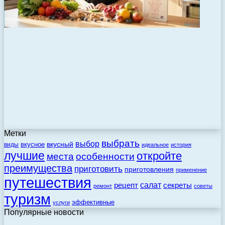
Метки
выбрать
выбор
вкусный
вкусное
виды
идеальное
история
лучшие
откройте
места
особенности
преимущества
приготовить
приготовления
применение
путешествия
салат
рецепт
секреты
ремонт
советы
туризм
эффективные
услуги
Популярные новости