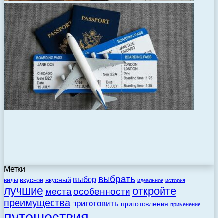
Метки
выбрать
выбор
вкусный
вкусное
виды
идеальное
история
лучшие
откройте
места
особенности
преимущества
приготовить
приготовления
применение
путешествия