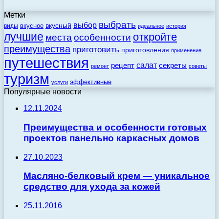
Метки
выбрать
выбор
вкусный
вкусное
виды
идеальное
история
лучшие
откройте
места
особенности
преимущества
приготовить
приготовления
применение
путешествия
салат
рецепт
секреты
ремонт
советы
туризм
эффективные
услуги
Популярные новости
12.11.2024
Преимущества и особенности готовых
проектов панельно каркасных домов
27.10.2023
Масляно-белковый крем — уникальное
средство для ухода за кожей
25.11.2016