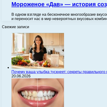
Мороженое «Дав» — история соз
В одном взгляде на бесконечное многообразие вкусо
и переносит нас в мир невероятных вкусовых комб
Свежие записи
Почему ваша улыбка тускнеет: секреты правильного
20.06.2026