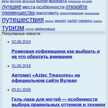
выбрать
выбор
вкусный
вкусное
виды
идеальное
история
лучшие
откройте
места
особенности
преимущества
приготовить
приготовления
применение
путешествия
салат
рецепт
секреты
ремонт
советы
туризм
эффективные
услуги
Популярные новости
02.06.2024
Рожковая кофемашина как выбрать и
на что обратить внимание
31.08.2018
Автомат «Aztec Treasures» на
официальном сайте Вулкан
05.01.2026
Гель-лаки для ногтей — особенности
выбора правильных оттенков и техники