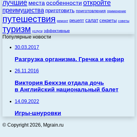
лучшие
откройте
места
особенности
преимущества
приготовить
приготовления
применение
путешествия
салат
рецепт
секреты
ремонт
советы
туризм
эффективные
услуги
Популярные новости
30.03.2017
Разгрузка организма. Гречка и кефир
26.11.2016
Виктория Бекхэм отдала дочь
в Английский национальный балет
14.09.2022
Игры-шнуровки
© Copyright 2026, Mgrain.ru