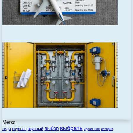
Метки
выбрать
выбор
вкусный
вкусное
виды
идеальное
история