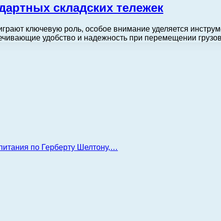
дартных складских тележек
 играют ключевую роль, особое внимание уделяется инстру
печивающие удобство и надежность при перемещении грузо
 питания по Герберту Шелтону,…