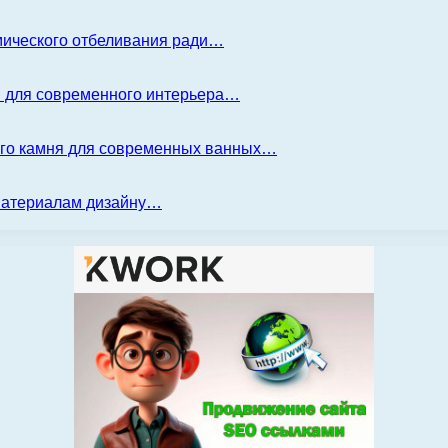
имического отбеливания ради…
я для современного интерьера…
ого камня для современных ванных…
 материалам дизайну…