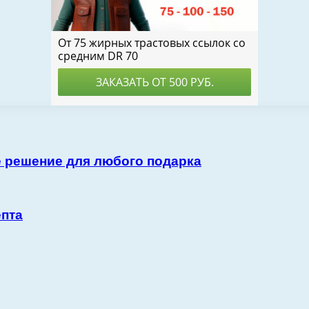
 решение для любого подарка
епта